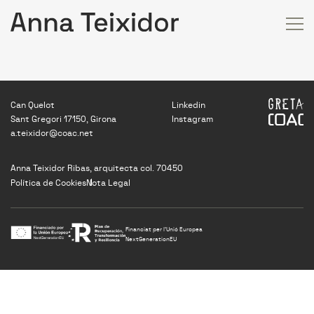
Can Quelot
Linkedin
Sant Gregori 17150, Girona
Instagram
a.teixidor@coac.net
Anna Teixidor Ribas, arquitecta col. 70450
Política de Cookies
Nota Legal
Financiat per l’Unió Europea
NextGenerationEU