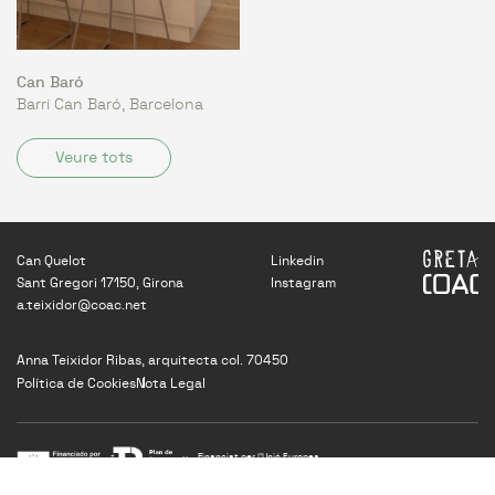
Can Baró
Barri Can Baró, Barcelona
Veure tots
Can Quelot
Linkedin
Sant Gregori 17150, Girona
Instagram
a.teixidor@coac.net
Anna Teixidor Ribas, arquitecta col. 70450
Política de Cookies
Nota Legal
Financiat per l’Unió Europea
NextGenerationEU